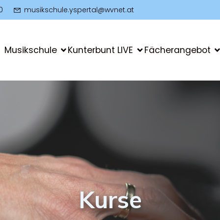
0
musikschule.yspertal@wvnet.at
Musikschule
Kunterbunt LIVE
Fächerangebot
Kurse