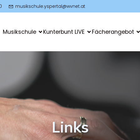
0
musikschule.yspertal@wvnet.at
Musikschule
Kunterbunt LIVE
Fächerangebot
Links