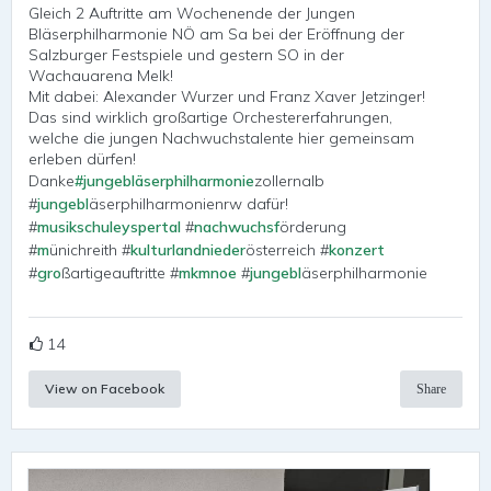
Gleich 2 Auftritte am Wochenende der Jungen
Bläserphilharmonie NÖ am Sa bei der Eröffnung der
Salzburger Festspiele und gestern SO in der
Wachauarena Melk!
Mit dabei: Alexander Wurzer und Franz Xaver Jetzinger!
Das sind wirklich großartige Orchestererfahrungen,
welche die jungen Nachwuchstalente hier gemeinsam
erleben dürfen!
Danke
#jungebläserphilharmonie
zollernalb
#
jungebl
äserphilharmonienrw dafür!
#
musikschuleyspertal
#
nachwuchsf
örderung
#
m
ünichreith #
kulturlandnieder
österreich #
konzert
#
gro
ßartigeauftritte #
mkmnoe
#
jungebl
äserphilharmonie
14
View on Facebook
Share