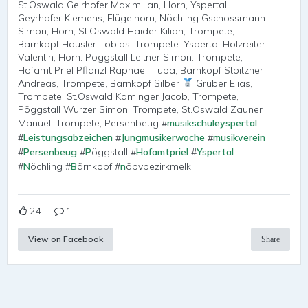
St.Oswald Geirhofer Maximilian, Horn, Yspertal
Geyrhofer Klemens, Flügelhorn, Nöchling Gschossmann
Simon, Horn, St.Oswald Haider Kilian, Trompete,
Bärnkopf Häusler Tobias, Trompete. Yspertal Holzreiter
Valentin, Horn. Pöggstall Leitner Simon. Trompete,
Hofamt Priel Pflanzl Raphael, Tuba, Bärnkopf Stoitzner
Andreas, Trompete, Bärnkopf Silber
Gruber Elias,
Trompete. St.Oswald Kaminger Jacob, Trompete,
Pöggstall Wurzer Simon, Trompete, St.Oswald Zauner
Manuel, Trompete, Persenbeug #
musikschuleyspertal
#
Leistungsabzeichen
#
Jungmusikerwoche
#
musikverein
#
Persenbeug
#
P
öggstall #
Hofamtpriel
#
Yspertal
#
N
öchling #
B
ärnkopf #
n
öbvbezirkmelk
24
1
View on Facebook
Share