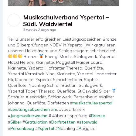
Musikschulverband Yspertal –
Südl. Waldviertel
3 weeks 2 days ago
Teil 2 unserer erfolgreichen Leistungsabzeichen Bronze
und Silberprüfungen NÖBV in Yspertal! Wir gratulieren
unseren Holzbläsern und Schlagzeugern sehr herzlich!
Bronze
Enengl Moritz, Schlagwerk, Yspertal
Hackl Helene, Klarinette, Pöggstall Haider Laura,
Klarinette, Yspertal Hofstetter Theresa, Querflöte,
Yspertal Kernstock Nina, Klarinette, Yspertal Landstetter
Elli, Klarinette, Yspertal Schachenhofer Sophie,
Querflöte, Nöchling Schroll Bastian, Schlagwerk,
Yspertal Tober Theresa, Querflöte, St.Oswald Silber
Schauer Alexander, Schlagwerk, Persenbeug Wallner
Johanna, Querflöte, Dorfstetten #
musikschuleyspertal
#
Leistungsabzeichen
#
n
öbvbezirkmelk
#
Jungmusikerwoche
# #übertrittsprüfung #
Bronze
#
Silber
#
Gratulation
#
Dorfstetten
#
stoswald
#
Persenbeug
#
Yspertal
#
N
öchling #
P
öggstall