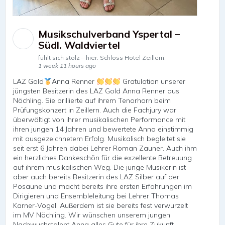
Musikschulverband Yspertal –
Südl. Waldviertel
fühlt sich stolz – hier: Schloss Hotel Zeillern.
1 week 11 hours ago
LAZ Gold
Anna Renner
Gratulation unserer
jüngsten Besitzerin des LAZ Gold Anna Renner aus
Nöchling. Sie brillierte auf ihrem Tenorhorn beim
Prüfungskonzert in Zeillern. Auch die Fachjury war
überwältigt von ihrer musikalischen Performance mit
ihren jungen 14 Jahren und bewertete Anna einstimmig
mit ausgezeichnetem Erfolg. Musikalisch begleitet sie
seit erst 6 Jahren dabei Lehrer Roman Zauner. Auch ihm
ein herzliches Dankeschön für die exzellente Betreuung
auf ihrem musikalischen Weg. Die junge Musikerin ist
aber auch bereits Besitzerin des LAZ Silber auf der
Posaune und macht bereits ihre ersten Erfahrungen im
Dirigieren und Ensembleleitung bei Lehrer Thomas
Karner-Vogel. Außerdem ist sie bereits fest verwurzelt
im MV Nöchling. Wir wünschen unserem jungen
Nachwuchstalent Anna alles Gute für ihre Zukunft,