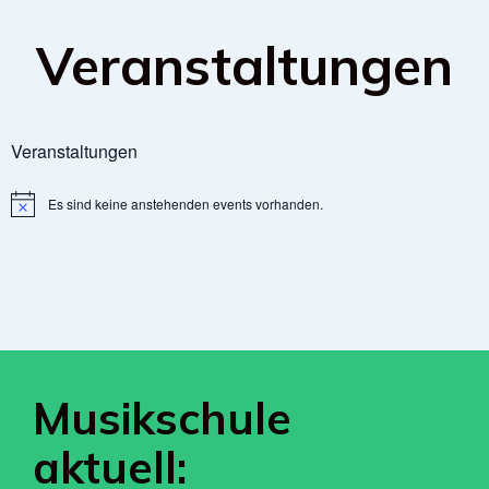
Veranstaltungen
Veranstaltungen
Es sind keine anstehenden events vorhanden.
N
o
t
i
c
e
Musikschule
aktuell: