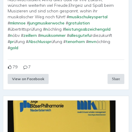
wünschen weiterhin viel Freude,Ehrgeiz und Spaß beim
Musizieren und sind schon gespannt, wohin ihr
musikalischer Weg noch führt! #
musikschuleyspertal
#
mkmnoe
#
jungmusikerwoche
#
gratulation
#übertrittsprüfung #
n
öchling #
leistungsabzeichengold
#
n
öbv #
zeillern
#
musiksommer
#
allesgutefu
̈rdiezukunft
#
pr
üfung #
Abschlusspr
üfung #
tenorhorn
#
mvn
öchling
#
gold
79
7
View on Facebook
Share