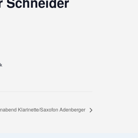
r Schneider
ik
nabend Klarinette/Saxofon Adenberger