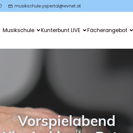
0
musikschule.yspertal@wvnet.at
Musikschule
Kunterbunt LIVE
Fächerangebot
Vorspielabend