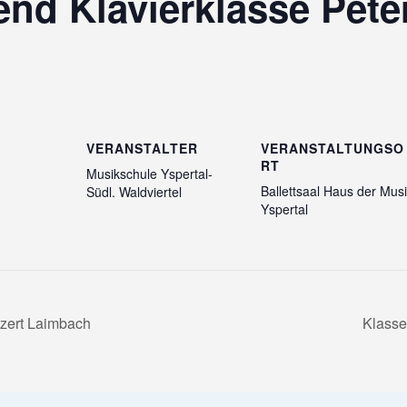
end Klavierklasse Pete
VERANSTALTER
VERANSTALTUNGSO
RT
Musikschule Yspertal-
Ballettsaal Haus der Mus
Südl. Waldviertel
Yspertal
zert Laimbach
Klasse